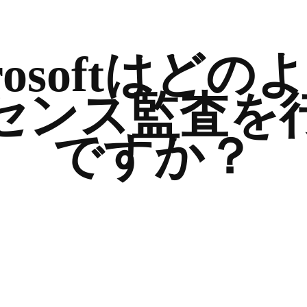
crosoftはどの
センス監査を
ですか？