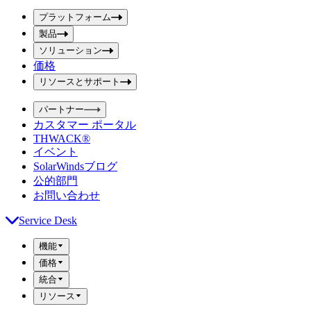
ボ
ボ
ッ
プラットフォーム
ッ
ク
製品
ク
ス
ス
ソリューション
を
価格
を
送
信
入
リソースとサポート
力
パートナー
カスタマー ポータル
THWACK®
イベント
SolarWindsブログ
公的部門
お問い合わせ
Service Desk
機能
価格
統合
リソース