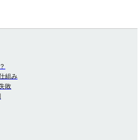
は？
仕組み
失敗
割