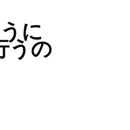
ように
行うの