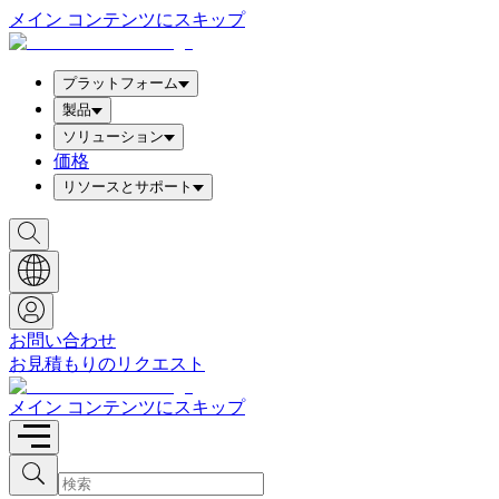
メイン コンテンツにスキップ
プラットフォーム
製品
ソリューション
価格
リソースとサポート
検
索
ボ
ッ
ク
ス
お問い合わせ
を
お見積もりのリクエスト
表
示
メイン コンテンツにスキップ
検
検
索
索