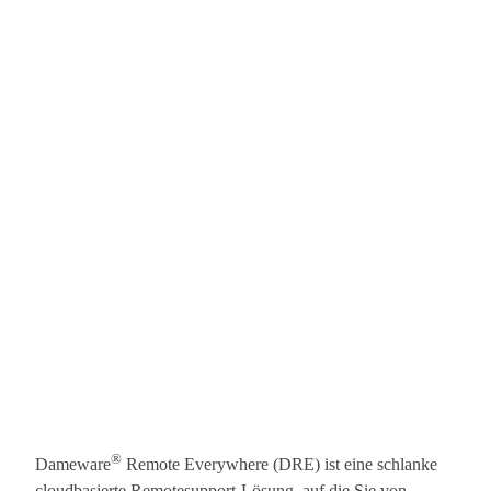
®
Dameware
Remote Everywhere (DRE) ist eine schlanke
cloudbasierte Remotesupport-Lösung, auf die Sie von