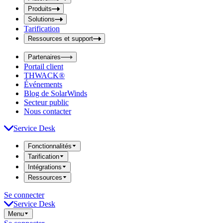
i
t
t
Produits
S
S
Solutions
e
e
Tarification
a
a
r
Ressources et support
r
c
c
h
Partenaires
h
b
Portail client
o
b
THWACK®
x
o
Événements
x
Blog de SolarWinds
Secteur public
Nous contacter
Service Desk
Fonctionnalités
Tarification
Intégrations
Ressources
Se connecter
Service Desk
Menu