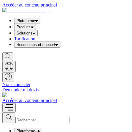
Accéder au contenu principal
Plateforme
Produits
Solutions
Tarification
Ressources et support
S
h
o
w
S
e
a
Nous contacter
r
Demander un devis
c
h
b
Accéder au contenu principal
o
x
I
S
u
n
b
p
m
u
Plateforme