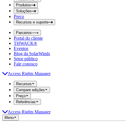
i
t
t
Produtos
S
S
Soluções
e
e
Preço
a
a
r
Recursos e suporte
r
c
c
h
Parceiros
h
b
Portal do cliente
o
b
THWACK®
x
o
Eventos
x
Blog da SolarWinds
Setor público
Fale conosco
Access Rights Manager
Recursos
Compare edições
Preço
Referências
Access Rights Manager
Menu