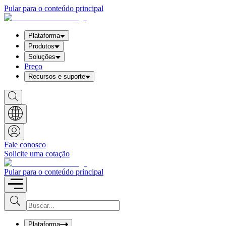
Pular para o conteúdo principal
Plataforma
Produtos
Soluções
Preço
Recursos e suporte
S
h
o
w
S
e
a
Fale conosco
r
Solicite uma cotação
c
h
b
Pular para o conteúdo principal
o
x
I
S
u
n
b
p
m
u
Plataforma