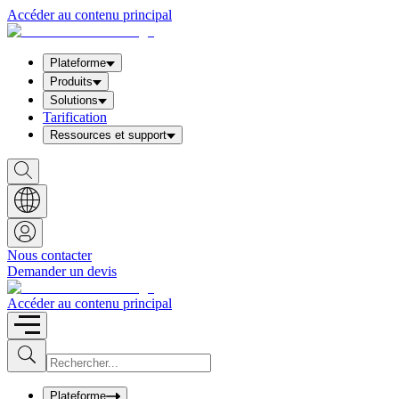
Accéder au contenu principal
Plateforme
Produits
Solutions
Tarification
Ressources et support
S
h
o
w
S
e
a
Nous contacter
r
Demander un devis
c
h
b
Accéder au contenu principal
o
x
I
S
u
n
b
p
m
u
Plateforme