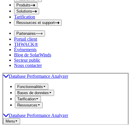
i
t
t
Produits
S
S
Solutions
e
e
Tarification
a
a
r
Ressources et support
r
c
c
h
Partenaires
h
b
Portail client
o
b
THWACK®
x
o
Événements
x
Blog de SolarWinds
Secteur public
Nous contacter
Database Performance Analyzer
Fonctionnalités
Bases de données
Tarification
Ressources
Database Performance Analyzer
Menu