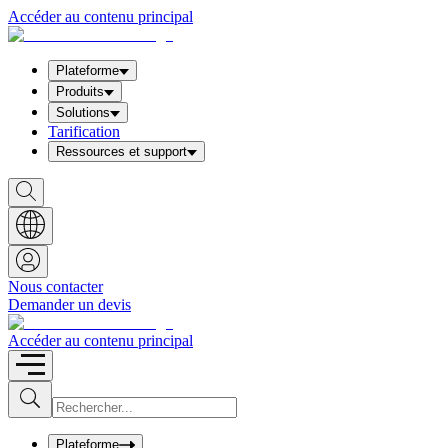
Accéder au contenu principal
Plateforme
Produits
Solutions
Tarification
Ressources et support
S
h
o
w
S
e
a
Nous contacter
r
Demander un devis
c
h
b
Accéder au contenu principal
o
x
I
S
u
n
b
p
m
u
Plateforme