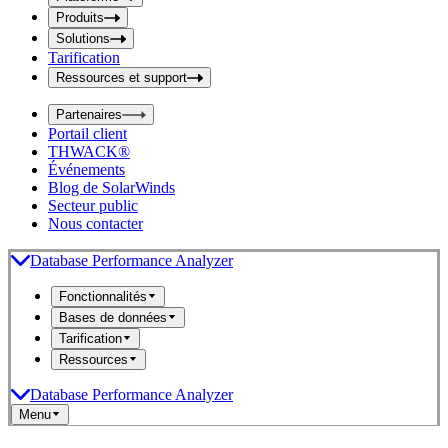
i
t
t
Produits
S
S
Solutions
e
e
Tarification
a
a
r
Ressources et support
r
c
c
h
Partenaires
h
b
Portail client
o
b
THWACK®
x
o
Événements
x
Blog de SolarWinds
Secteur public
Nous contacter
Database Performance Analyzer
Fonctionnalités
Bases de données
Tarification
Ressources
Database Performance Analyzer
Menu