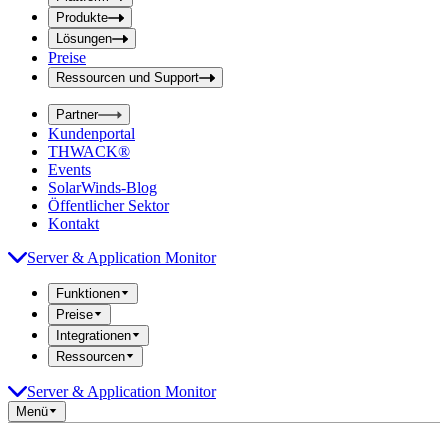
f
f
e
Produkte
e
l
Lösungen
d
l
Preise
a
d
b
Ressourcen und Support
e
s
i
e
Partner
n
n
Kundenportal
d
g
THWACK®
e
a
n
Events
b
SolarWinds-Blog
e
Öffentlicher Sektor
Kontakt
Server & Application Monitor
Funktionen
Preise
Integrationen
Ressourcen
Server & Application Monitor
Menü