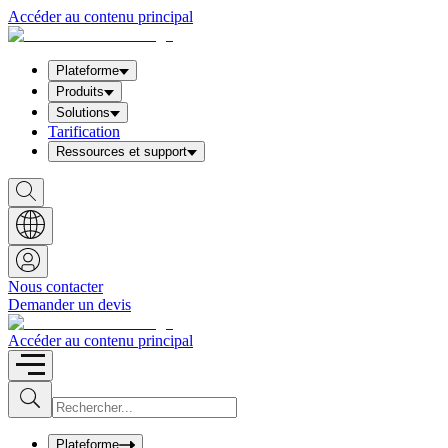
Accéder au contenu principal
Plateforme
Produits
Solutions
Tarification
Ressources et support
S
h
o
w
S
e
a
Nous contacter
r
Demander un devis
c
h
b
Accéder au contenu principal
o
x
I
S
u
n
b
p
m
u
Plateforme