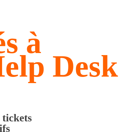
és à
elp Desk
 tickets
ifs