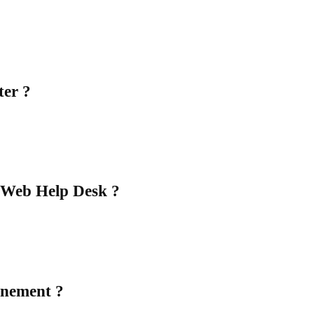
ter ?
ns Web Help Desk ?
nnement ?