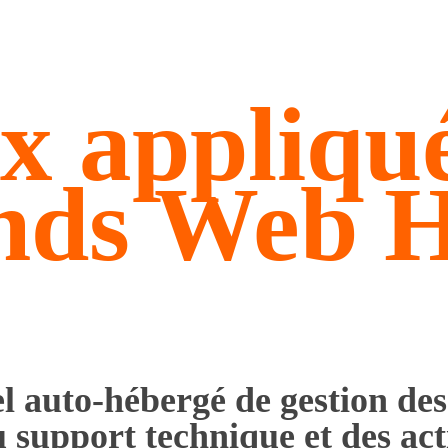
x appliqu
nds Web H
l auto-hébergé de gestion des
 support technique et des act