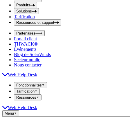
i
t
t
Produits
S
S
Solutions
e
e
Tarification
a
a
r
Ressources et support
r
c
c
h
Partenaires
h
b
Portail client
o
b
THWACK®
x
o
Événements
x
Blog de SolarWinds
Secteur public
Nous contacter
Web Help Desk
Fonctionnalités
Tarification
Ressources
Web Help Desk
Menu