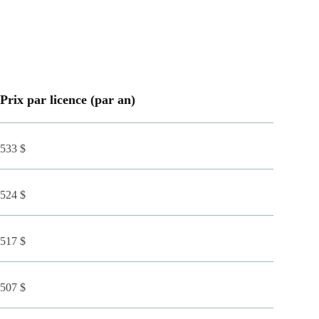
Prix par licence (par an)
533 $
524 $
517 $
507 $