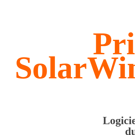
Pri
SolarWi
Logicie
du