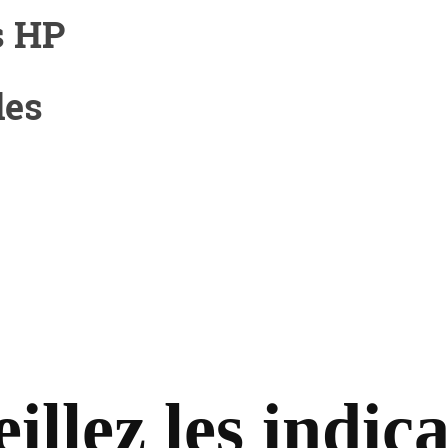
s HP
les
illez les indic