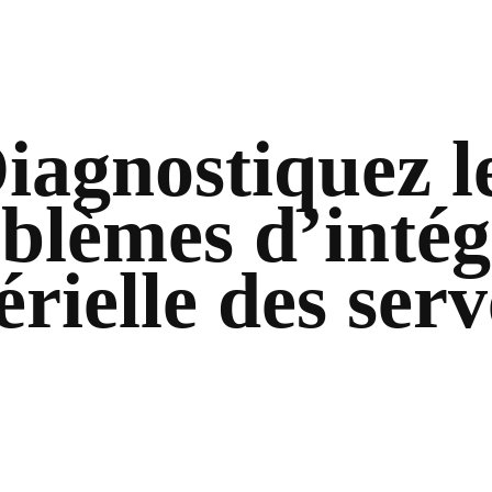
iagnostiquez l
blèmes d’intég
rielle des ser