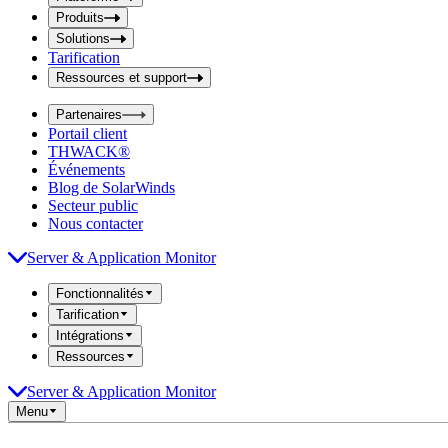
i
t
t
Produits
S
S
Solutions
e
e
Tarification
a
a
r
Ressources et support
r
c
c
h
Partenaires
h
b
Portail client
o
b
THWACK®
x
o
Événements
x
Blog de SolarWinds
Secteur public
Nous contacter
Server & Application Monitor
Fonctionnalités
Tarification
Intégrations
Ressources
Server & Application Monitor
Menu