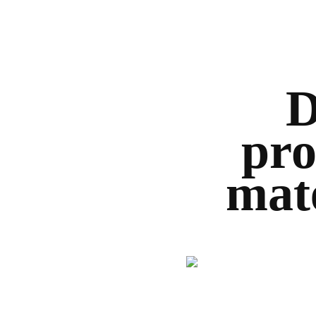
D
pro
maté