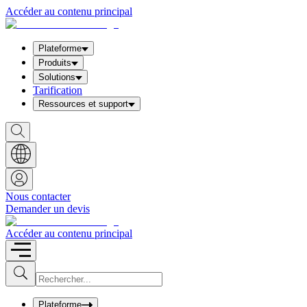
Accéder au contenu principal
Plateforme
Produits
Solutions
Tarification
Ressources et support
S
h
o
w
S
e
a
Nous contacter
r
Demander un devis
c
h
b
Accéder au contenu principal
o
x
I
S
u
n
b
p
m
u
Plateforme