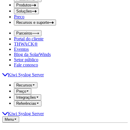
i
t
t
Produtos
S
S
Soluções
e
e
Preço
a
a
r
Recursos e suporte
r
c
c
h
Parceiros
h
b
Portal do cliente
o
b
THWACK®
x
o
Eventos
x
Blog da SolarWinds
Setor público
Fale conosco
Kiwi Syslog Server
Recursos
Preço
Integrações
Referências
Kiwi Syslog Server
Menu