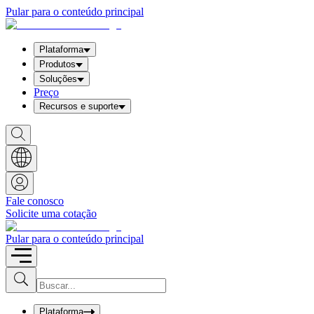
Pular para o conteúdo principal
Plataforma
Produtos
Soluções
Preço
Recursos e suporte
S
h
o
w
S
e
a
Fale conosco
r
Solicite uma cotação
c
h
b
Pular para o conteúdo principal
o
x
I
S
u
n
b
p
m
u
Plataforma