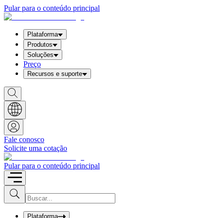
Pular para o conteúdo principal
Plataforma
Produtos
Soluções
Preço
Recursos e suporte
S
h
o
w
S
e
a
Fale conosco
r
Solicite uma cotação
c
h
b
Pular para o conteúdo principal
o
x
I
S
u
n
b
p
m
u
Plataforma