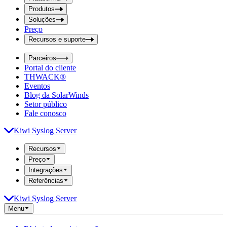
i
t
t
Produtos
S
S
Soluções
e
e
Preço
a
a
r
Recursos e suporte
r
c
c
h
Parceiros
h
b
Portal do cliente
o
b
THWACK®
x
o
Eventos
x
Blog da SolarWinds
Setor público
Fale conosco
Kiwi Syslog Server
Recursos
Preço
Integrações
Referências
Kiwi Syslog Server
Menu