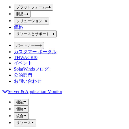
ボ
ボ
ッ
プラットフォーム
ッ
ク
製品
ク
ス
ス
ソリューション
を
価格
を
送
信
入
リソースとサポート
力
パートナー
カスタマー ポータル
THWACK®
イベント
SolarWindsブログ
公的部門
お問い合わせ
Server & Application Monitor
機能
価格
統合
リソース