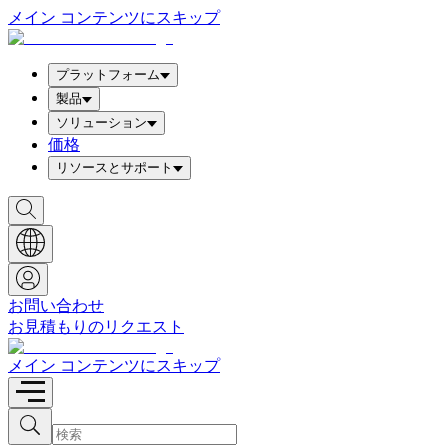
メイン コンテンツにスキップ
プラットフォーム
製品
ソリューション
価格
リソースとサポート
検
索
ボ
ッ
ク
ス
お問い合わせ
を
お見積もりのリクエスト
表
示
メイン コンテンツにスキップ
検
検
索
索