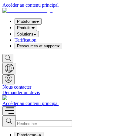
Accéder au contenu principal
Plateforme
Produits
Solutions
Tarification
Ressources et support
S
h
o
w
S
e
a
Nous contacter
r
Demander un devis
c
h
b
Accéder au contenu principal
o
x
I
S
u
n
b
p
m
u
Plateforme