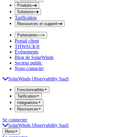
i
t
t
Produits
S
S
Solutions
e
e
Tarification
a
a
r
Ressources et support
r
c
c
h
Partenaires
h
b
Portail client
o
b
THWACK®
x
o
Événements
x
Blog de SolarWinds
Secteur public
Nous contacter
SolarWinds Observability SaaS
Fonctionnalités
Tarification
Intégrations
Ressources
Se connecter
SolarWinds Observability SaaS
Menu