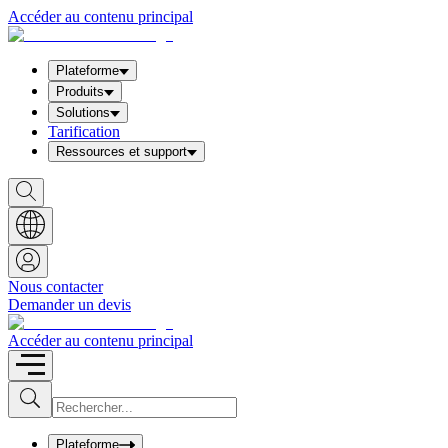
Accéder au contenu principal
Plateforme
Produits
Solutions
Tarification
Ressources et support
S
h
o
w
S
e
a
Nous contacter
r
Demander un devis
c
h
b
Accéder au contenu principal
o
x
I
S
u
n
b
p
m
u
Plateforme