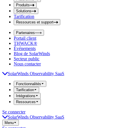
i
t
t
Produits
S
S
Solutions
e
e
Tarification
a
a
r
Ressources et support
r
c
c
h
Partenaires
h
b
Portail client
o
b
THWACK®
x
o
Événements
x
Blog de SolarWinds
Secteur public
Nous contacter
SolarWinds Observability SaaS
Fonctionnalités
Tarification
Intégrations
Ressources
Se connecter
SolarWinds Observability SaaS
Menu