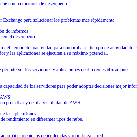
pache con mediciones de desempeño.
or Exchange para solucionar los problemas más rápidamente.
ión de informes
ecten el desempeño.
o del tiempo de inactividad para comprobar el tiempo de actividad del 
dor y las aplicaciones se ejecuten a su máximo potencial.
permite ver los servidores y aplicaciones de diferentes ubicaciones.
s
e la capacidad de los servidores para poder adoptar decisiones mejor inf
e AWS
eo proactivo y de alta visibilidad de AWS.
de las aplicaciones
de rendimiento en diferentes tipos de nube.
automáticamente las dependencias y monitorea la red.