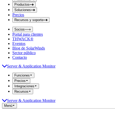
i
t
t
Productos
S
S
Soluciones
e
e
Precios
a
a
r
Recursos y soporte
r
c
c
h
Socios
h
b
Portal para clientes
o
b
THWACK®
x
o
Eventos
x
Blog de SolarWinds
Sector público
Contacto
Server & Application Monitor
Funciones
Precios
Integraciones
Recursos
Server & Application Monitor
Menú