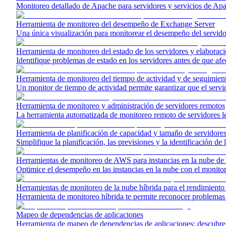
Monitoreo detallado de Apache para servidores y servicios de A
Herramienta de monitoreo del desempeño de Exchange Server
Una única visualización para monitorear el desempeño del servid
Herramienta de monitoreo del estado de los servidores y elaborac
Identifique problemas de estado en los servidores antes de que af
Herramienta de monitoreo del tiempo de actividad y de seguimient
Un monitor de tiempo de actividad permite garantizar que el servi
Herramienta de monitoreo y administración de servidores remotos
La herramienta automatizada de monitoreo remoto de servidores le 
Herramienta de planificación de capacidad y tamaño de servidore
Simplifique la planificación, las previsiones y la identificación d
Herramientas de monitoreo de AWS para instancias en la nube d
Optimice el desempeño en las instancias en la nube con el monitor
Herramientas de monitoreo de la nube híbrida para el rendimiento 
Herramienta de monitoreo híbrida te permite reconocer problemas 
Mapeo de dependencias de aplicaciones
Herramienta de mapeo de dependencias de aplicaciones: descubre 