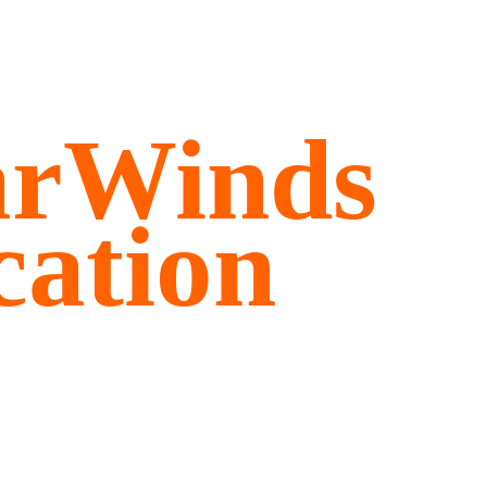
arWinds
cation