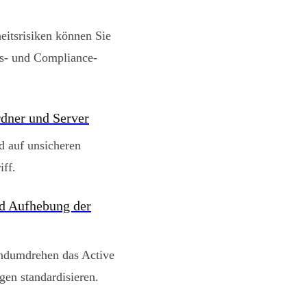
itsrisiken können Sie
ts- und Compliance-
rdner und Server
d auf unsicheren
iff.
nd Aufhebung der
andumdrehen das Active
gen standardisieren.