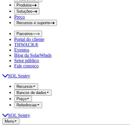
i
t
t
Produtos
S
S
Soluções
e
e
Preço
a
a
r
Recursos e suporte
r
c
c
h
Parceiros
h
b
Portal do cliente
o
b
THWACK®
x
o
Eventos
x
Blog da SolarWinds
Setor público
Fale conosco
SQL Sentry
Recursos
Bancos de dados
Preço
Referências
SQL Sentry
Menu