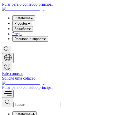
Pular para o conteúdo principal
Plataforma
Produtos
Soluções
Preço
Recursos e suporte
S
h
o
w
S
e
a
Fale conosco
r
Solicite uma cotação
c
h
b
Pular para o conteúdo principal
o
x
I
S
u
n
b
p
m
u
Plataforma