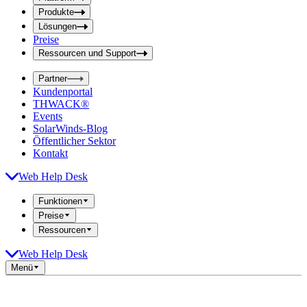
f
f
e
Produkte
e
l
Lösungen
d
l
Preise
a
d
b
Ressourcen und Support
e
s
i
e
Partner
n
n
Kundenportal
d
g
THWACK®
e
a
n
Events
b
SolarWinds-Blog
e
Öffentlicher Sektor
Kontakt
Web Help Desk
Funktionen
Preise
Ressourcen
Web Help Desk
Menü