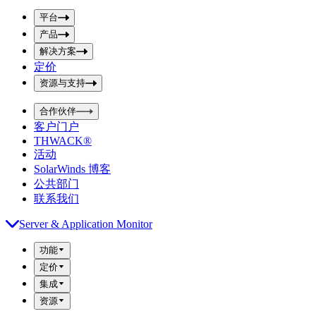
p
m
u
平台
i
t
t
产品
S
S
解决方案
e
e
a
a
定价
r
r
资源与支持
c
c
h
h
b
合作伙伴
o
b
客户门户
x
o
THWACK®
x
活动
SolarWinds 博客
公共部门
联系我们
Server & Application Monitor
功能
定价
集成
资源