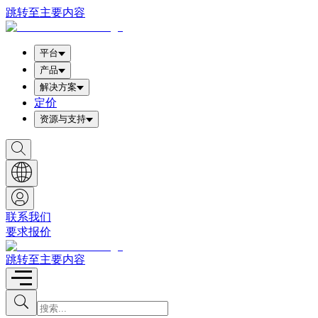
跳转至主要内容
平台
产品
解决方案
定价
资源与支持
S
h
o
w
S
e
a
联系我们
r
要求报价
c
h
b
跳转至主要内容
o
x
I
S
u
n
b