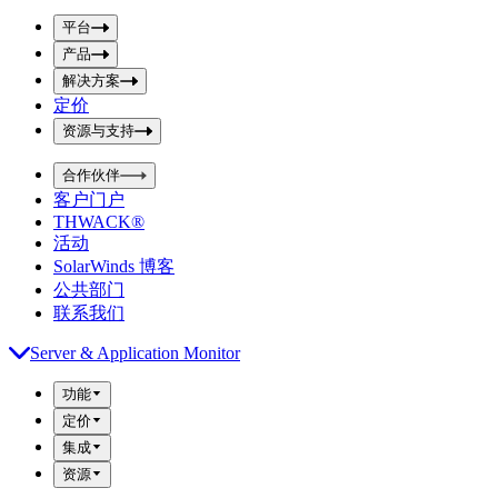
p
m
u
平台
i
t
t
产品
S
S
解决方案
e
e
a
a
定价
r
r
资源与支持
c
c
h
h
b
合作伙伴
o
b
客户门户
x
o
THWACK®
x
活动
SolarWinds 博客
公共部门
联系我们
Server & Application Monitor
功能
定价
集成
资源