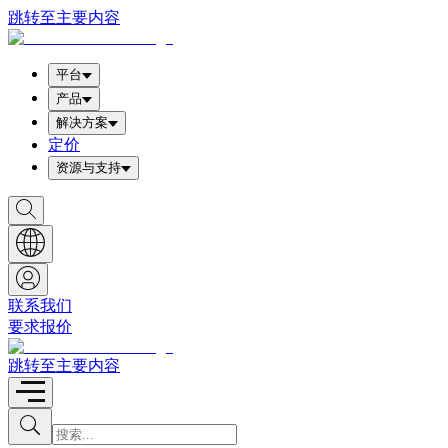
跳转至主要内容
平台
产品
解决方案
定价
资源与支持
S
h
o
w
S
e
a
联系我们
r
要求报价
c
h
b
跳转至主要内容
o
x
I
S
u
n
b