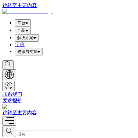
跳转至主要内容
平台
产品
解决方案
定价
资源与支持
S
h
o
w
S
e
a
联系我们
r
要求报价
c
h
b
跳转至主要内容
o
x
I
S
u
n
b