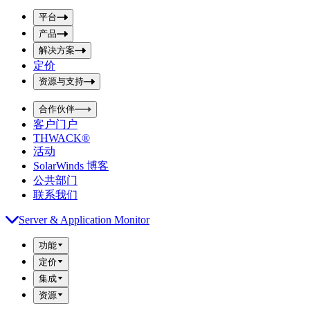
p
m
u
平台
i
t
t
产品
S
S
解决方案
e
e
a
a
定价
r
r
资源与支持
c
c
h
h
b
合作伙伴
o
b
客户门户
x
o
THWACK®
x
活动
SolarWinds 博客
公共部门
联系我们
Server & Application Monitor
功能
定价
集成
资源