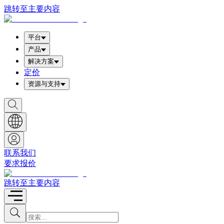
跳转至主要内容
平台
产品
解决方案
定价
资源与支持
S
h
o
w
S
e
a
联系我们
r
要求报价
c
h
b
跳转至主要内容
o
x
I
S
u
n
b