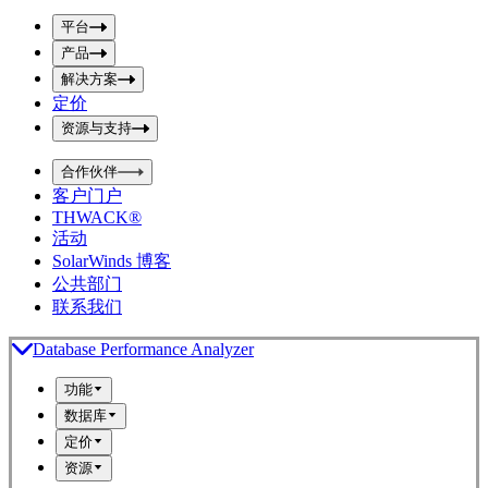
p
m
u
平台
i
t
t
产品
S
S
解决方案
e
e
a
a
定价
r
r
资源与支持
c
c
h
h
b
合作伙伴
o
b
客户门户
x
o
THWACK®
x
活动
SolarWinds 博客
公共部门
联系我们
Database Performance Analyzer
功能
数据库
定价
资源