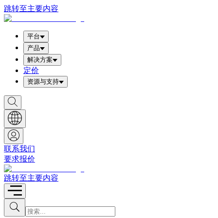
跳转至主要内容
平台
产品
解决方案
定价
资源与支持
S
h
o
w
S
e
a
联系我们
r
要求报价
c
h
b
跳转至主要内容
o
x
I
S
u
n
b