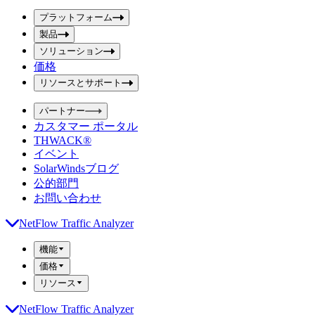
ボ
ボ
ッ
プラットフォーム
ッ
ク
製品
ク
ス
ス
ソリューション
を
価格
を
送
信
入
リソースとサポート
力
パートナー
カスタマー ポータル
THWACK®
イベント
SolarWindsブログ
公的部門
お問い合わせ
NetFlow Traffic Analyzer
機能
価格
リソース
NetFlow Traffic Analyzer