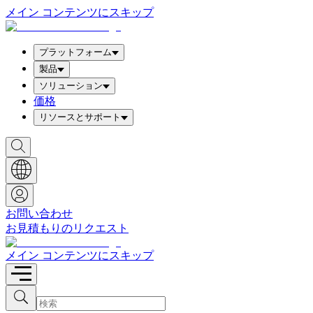
メイン コンテンツにスキップ
プラットフォーム
製品
ソリューション
価格
リソースとサポート
検
索
ボ
ッ
ク
ス
お問い合わせ
を
お見積もりのリクエスト
表
示
メイン コンテンツにスキップ
検
検
索
索