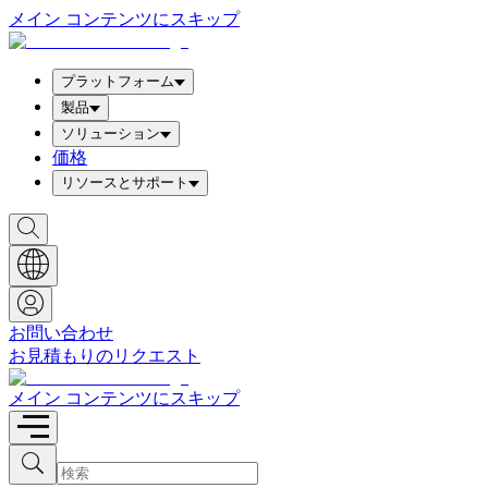
メイン コンテンツにスキップ
プラットフォーム
製品
ソリューション
価格
リソースとサポート
検
索
ボ
ッ
ク
ス
お問い合わせ
を
お見積もりのリクエスト
表
示
メイン コンテンツにスキップ
検
検
索
索