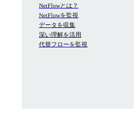
NetFlowとは？
NetFlowを監視
データを収集
深い理解を活用
代替フローを監視