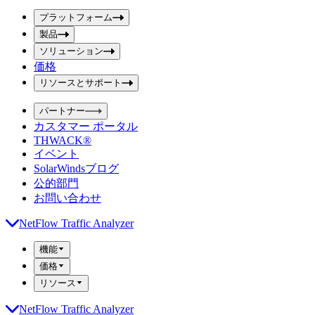
ボ
ボ
ッ
プラットフォーム
ッ
ク
製品
ク
ス
ス
ソリューション
を
価格
を
送
信
入
リソースとサポート
力
パートナー
カスタマー ポータル
THWACK®
イベント
SolarWindsブログ
公的部門
お問い合わせ
NetFlow Traffic Analyzer
機能
価格
リソース
NetFlow Traffic Analyzer