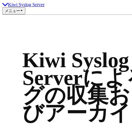
Kiwi Syslog Server
メニュー
Kiwi Syslog
Serverに
グの収集お
びアーカイ