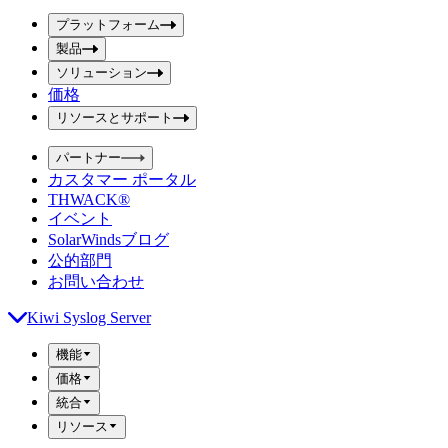
ボ
ボ
ッ
プラットフォーム
ッ
ク
製品
ク
ス
ス
ソリューション
を
価格
を
送
信
入
リソースとサポート
力
パートナー
カスタマー ポータル
THWACK®
イベント
SolarWindsブログ
公的部門
お問い合わせ
Kiwi Syslog Server
機能
価格
統合
リソース