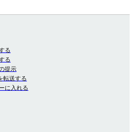
する
する
の提示
ジを転送する
ーに入れる