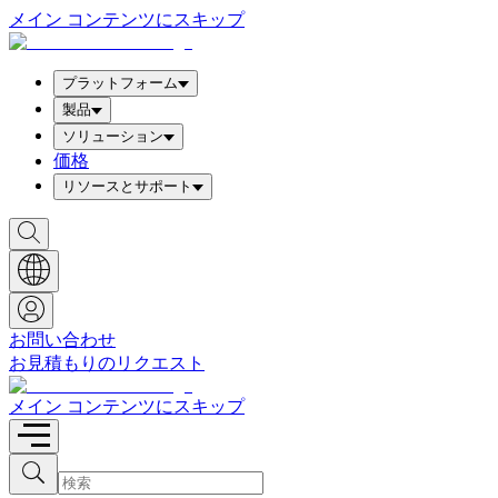
メイン コンテンツにスキップ
プラットフォーム
製品
ソリューション
価格
リソースとサポート
検
索
ボ
ッ
ク
ス
お問い合わせ
を
お見積もりのリクエスト
表
示
メイン コンテンツにスキップ
検
検
索
索