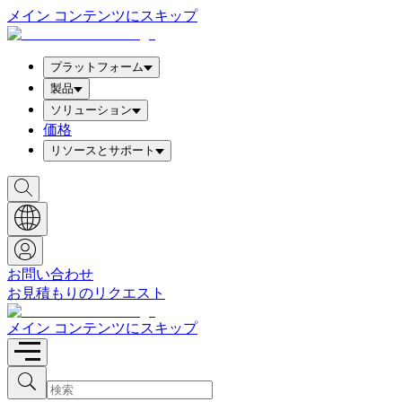
メイン コンテンツにスキップ
プラットフォーム
製品
ソリューション
価格
リソースとサポート
検
索
ボ
ッ
ク
ス
お問い合わせ
を
お見積もりのリクエスト
表
示
メイン コンテンツにスキップ
検
検
索
索