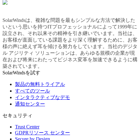
SolarWindsは、複雑な問題を最もシンプルな方法で解決した
いという思いを持つITプロフェッショナルによって1999年に
設立され、それ以来その精神を引き継いでいます。当社は、
お客様が直面している課題をより深く理解するために、お客
様の声に絶えず耳を傾ける努力をしています。当社のデジタ
ル アジリティ ソリューションは、あらゆる規模の企業が現
在および将来にわたってビジネス変革を加速できるように構
築されています。
SolarWindsを試す
製品の無料トライアル
すべてのツール
インタラクティブなデモ
通知センター
セキュリティ
Trust Center
GDPRリソース センター
Secure by Design