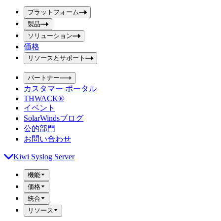
ボ
ボ
ッ
プラットフォーム
ッ
ク
製品
ク
ス
ス
ソリューション
を
価格
を
送
信
入
リソースとサポート
力
パートナー
カスタマー ポータル
THWACK®
イベント
SolarWindsブログ
公的部門
お問い合わせ
Kiwi Syslog Server
機能
価格
統合
リソース