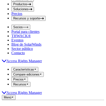
i
t
t
Productos
S
S
Soluciones
e
e
Precios
a
a
r
Recursos y soporte
r
c
c
h
Socios
h
b
Portal para clientes
o
b
THWACK®
x
o
Eventos
x
Blog de SolarWinds
Sector público
Contacto
Access Rights Manager
Características
Compare ediciones
Precios
Recursos
Access Rights Manager
Menú