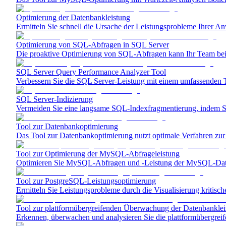
Optimierung der Datenbankleistung
Ermitteln Sie schnell die Ursache der Leistungsprobleme Ihrer 
Optimierung von SQL-Abfragen in SQL Server
Die proaktive Optimierung von SQL-Abfragen kann Ihr Team bei 
SQL Server Query Performance Analyzer Tool
Verbessern Sie die SQL Server-Leistung mit einem umfassenden T
SQL Server-Indizierung
Vermeiden Sie eine langsame SQL-Indexfragmentierung, indem Si
Tool zur Datenbankoptimierung
Das Tool zur Datenbankoptimierung nutzt optimale Verfahren zu
Tool zur Optimierung der MySQL-Abfrageleistung
Optimieren Sie MySQL-Abfragen und ‑Leistung der MySQL-Daten
Tool zur PostgreSQL-Leistungsoptimierung
Ermitteln Sie Leistungsprobleme durch die Visualisierung kritis
Tool zur plattformübergreifenden Überwachung der Datenbanklei
Erkennen, überwachen und analysieren Sie die plattformübergrei