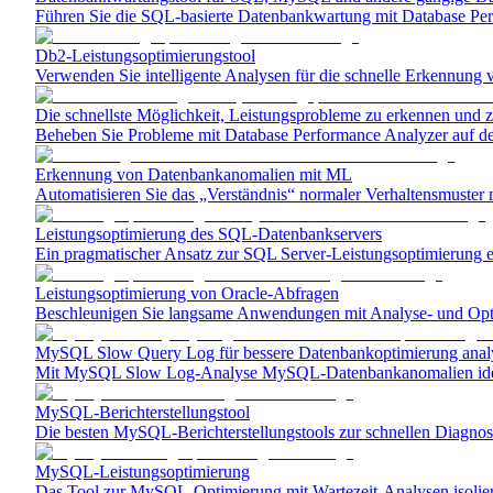
Führen Sie die SQL-basierte Datenbankwartung mit Database Perf
Db2-Leistungsoptimierungstool
Verwenden Sie intelligente Analysen für die schnelle Erkennung 
Die schnellste Möglichkeit, Leistungsprobleme zu erkennen und z
Beheben Sie Probleme mit Database Performance Analyzer auf der
Erkennung von Datenbankanomalien mit ML
Automatisieren Sie das „Verständnis“ normaler Verhaltensmuster
Leistungsoptimierung des SQL-Datenbankservers
Ein pragmatischer Ansatz zur SQL Server-Leistungsoptimierung e
Leistungsoptimierung von Oracle-Abfragen
Beschleunigen Sie langsame Anwendungen mit Analyse- und Opt
MySQL Slow Query Log für bessere Datenbankoptimierung anal
Mit MySQL Slow Log-Analyse MySQL-Datenbank­anomalien ident
MySQL-Berichterstellungstool
Die besten MySQL-Berichterstellungstools zur schnellen Diagno
MySQL-Leistungsoptimierung
Das Tool zur MySQL-Optimierung mit Wartezeit-Analysen isolier