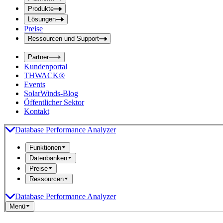
f
f
e
Produkte
e
l
Lösungen
d
l
Preise
a
d
b
Ressourcen und Support
e
s
i
e
Partner
n
n
Kundenportal
d
g
THWACK®
e
a
n
Events
b
SolarWinds-Blog
e
Öffentlicher Sektor
Kontakt
Database Performance Analyzer
Funktionen
Datenbanken
Preise
Ressourcen
Database Performance Analyzer
Menü