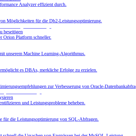
ormance Analyzer effizient durch.
von Möglichkeiten für die Db2-Leistungsoptimierung.
u beseitigen
 Orion Platform schneller.
 mit unserem Machine Learning-Algorithmus.
rmöglicht es DBAs, merkliche Erfolge zu erzielen.
imierungsempfehlungen zur Verbesserung von Oracle-Datenbankabfra
ysieren
ifizieren und Leistungsprobleme beheben.
se für die Leistungsoptimierung von SQL-Abfragen.
t schnell die Ursachen von Engpässen bei der MySQL-Leistung.