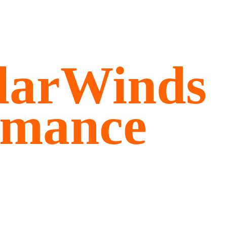
olarWinds
rmance