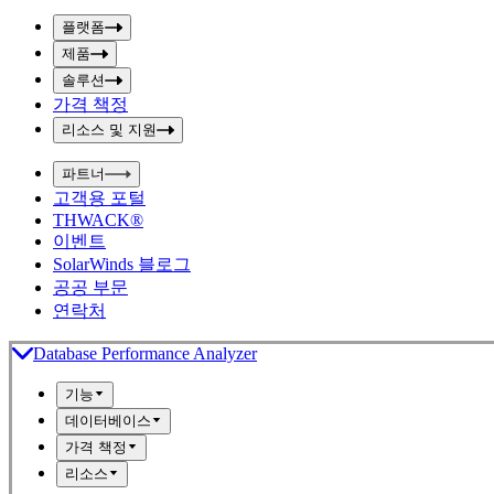
p
m
u
플랫폼
i
t
t
제품
S
S
솔루션
e
e
a
a
가격 책정
r
r
리소스 및 지원
c
c
h
h
b
파트너
o
b
고객용 포털
x
o
THWACK®
x
이벤트
SolarWinds 블로그
공공 부문
연락처
Database Performance Analyzer
기능
데이터베이스
가격 책정
리소스