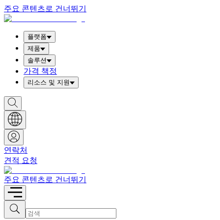
주요 콘텐츠로 건너뛰기
플랫폼
제품
솔루션
가격 책정
리소스 및 지원
S
h
o
w
S
e
a
연락처
r
견적 요청
c
h
b
주요 콘텐츠로 건너뛰기
o
x
I
S
u
n
b