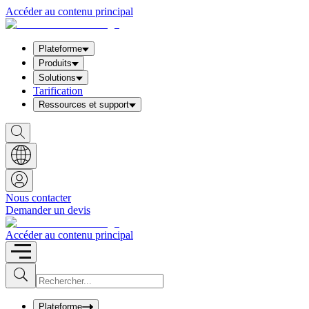
Accéder au contenu principal
Plateforme
Produits
Solutions
Tarification
Ressources et support
S
h
o
w
S
e
a
Nous contacter
r
Demander un devis
c
h
b
Accéder au contenu principal
o
x
I
S
u
n
b
p
m
u
Plateforme