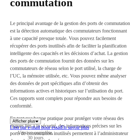
commutation
Le principal avantage de la gestion des ports de commutation
est la détection automatique des commutateurs fonctionnant
à une capacité presque totale. Vous pouvez facilement
récupérer des ports inutilisés afin de faciliter la planification
intelligente des capacités et les décisions d’achat. La gestion
des ports de commutation fournit des données sur les
commutateurs de réseau selon le port utilisé, la charge de
l’UC, la mémoire utilisée, etc. Vous pouvez même analyser
des données de port spécifiques afin d’obtenir des
informations actives et historiques sur l’utilisation du port.
Ces rapports sont complets pour répondre aux besoins de
conformité.
En tant que bonne pratique pour protéger votre réseau des
Afficher plus
risques liés à la sécurité, des informations précises sur les
Lien par e-mail pour essai
En savoir plus
Version complète,
ports de commutation inutilisés permettent à l’administrateur
30 jours