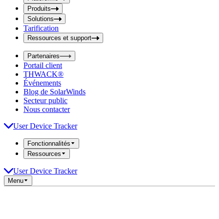
i
t
t
Produits
S
S
Solutions
e
e
Tarification
a
a
r
Ressources et support
r
c
c
h
Partenaires
h
b
Portail client
o
b
THWACK®
x
o
Événements
x
Blog de SolarWinds
Secteur public
Nous contacter
User Device Tracker
Fonctionnalités
Ressources
User Device Tracker
Menu