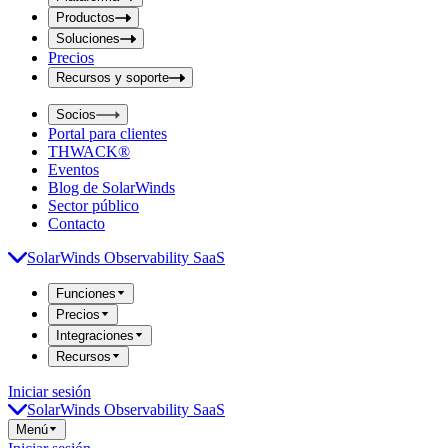
i
t
t
Productos
S
S
Soluciones
e
e
Precios
a
a
r
Recursos y soporte
r
c
c
h
Socios
h
b
Portal para clientes
o
b
THWACK®
x
o
Eventos
x
Blog de SolarWinds
Sector público
Contacto
SolarWinds Observability SaaS
Funciones
Precios
Integraciones
Recursos
Iniciar sesión
SolarWinds Observability SaaS
Menú