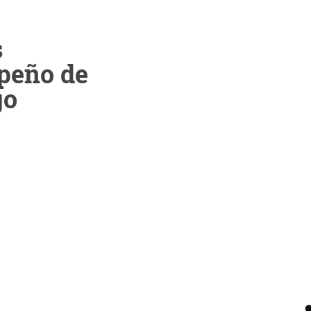
s
peño de
go