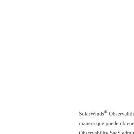
®
SolarWinds
Observabili
manera que puede obtener
Observability SaaS admit