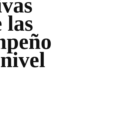
ivas
 las
mpeño
nivel