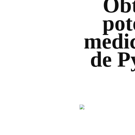
Obt
pot
medi
de P