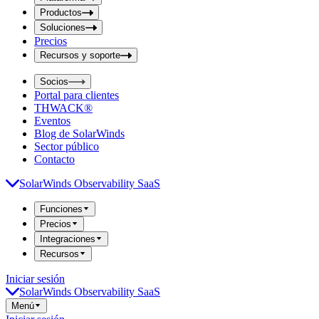
i
t
t
Productos
S
S
Soluciones
e
e
Precios
a
a
r
Recursos y soporte
r
c
c
h
Socios
h
b
Portal para clientes
o
b
THWACK®
x
o
Eventos
x
Blog de SolarWinds
Sector público
Contacto
SolarWinds Observability SaaS
Funciones
Precios
Integraciones
Recursos
Iniciar sesión
SolarWinds Observability SaaS
Menú