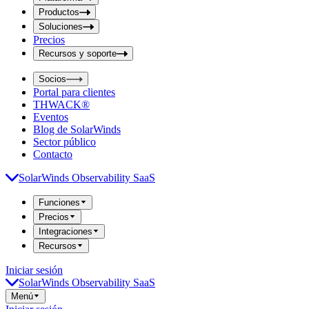
i
t
t
Productos
S
S
Soluciones
e
e
Precios
a
a
r
Recursos y soporte
r
c
c
h
Socios
h
b
Portal para clientes
o
b
THWACK®
x
o
Eventos
x
Blog de SolarWinds
Sector público
Contacto
SolarWinds Observability SaaS
Funciones
Precios
Integraciones
Recursos
Iniciar sesión
SolarWinds Observability SaaS
Menú