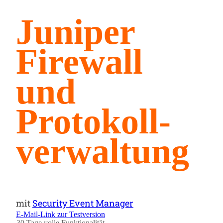
Juniper
Firewall
und
Protokoll­
verwaltung
mit
Security Event Manager
E-Mail-Link zur Testversion
30 Tage volle Funktionalität