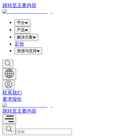
跳转至主要内容
平台
产品
解决方案
定价
资源与支持
S
h
o
w
S
e
a
联系我们
r
要求报价
c
h
b
跳转至主要内容
o
x
I
S
u
n
b