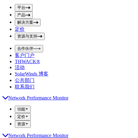
p
m
u
平台
i
t
t
产品
S
S
解决方案
e
e
a
a
定价
r
r
资源与支持
c
c
h
h
b
合作伙伴
o
b
客户门户
x
o
THWACK®
x
活动
SolarWinds 博客
公共部门
联系我们
Network Performance Monitor
功能
定价
资源
Network Performance Monitor