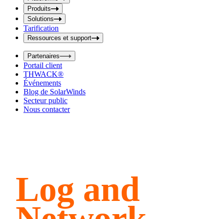
i
t
t
Produits
S
S
Solutions
e
e
Tarification
a
a
r
Ressources et support
r
c
c
h
Partenaires
h
b
Portail client
o
b
THWACK®
x
o
Événements
x
Blog de SolarWinds
Secteur public
Nous contacter
Log and
Network