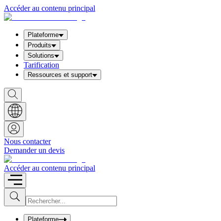
Accéder au contenu principal
Plateforme
Produits
Solutions
Tarification
Ressources et support
S
h
o
w
S
e
a
Nous contacter
r
Demander un devis
c
h
b
Accéder au contenu principal
o
x
I
S
u
n
b
p
m
u
Plateforme