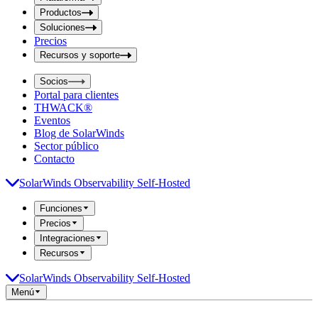
i
t
t
Productos
S
S
Soluciones
e
e
Precios
a
a
r
Recursos y soporte
r
c
c
h
Socios
h
b
Portal para clientes
o
b
THWACK®
x
o
Eventos
x
Blog de SolarWinds
Sector público
Contacto
SolarWinds Observability Self-Hosted
Funciones
Precios
Integraciones
Recursos
SolarWinds Observability Self-Hosted
Menú