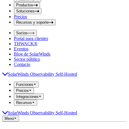
i
t
t
Productos
S
S
Soluciones
e
e
Precios
a
a
r
Recursos y soporte
r
c
c
h
Socios
h
b
Portal para clientes
o
b
THWACK®
x
o
Eventos
x
Blog de SolarWinds
Sector público
Contacto
SolarWinds Observability Self-Hosted
Funciones
Precios
Integraciones
Recursos
SolarWinds Observability Self-Hosted
Menú