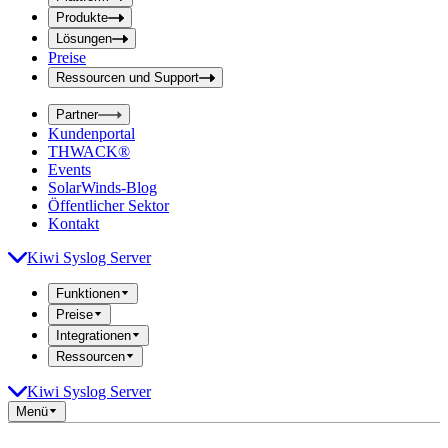
f
f
e
Produkte
e
l
Lösungen
d
l
Preise
a
d
b
Ressourcen und Support
e
s
i
e
Partner
n
n
Kundenportal
d
g
THWACK®
e
a
n
Events
b
SolarWinds-Blog
e
Öffentlicher Sektor
Kontakt
Kiwi Syslog Server
Funktionen
Preise
Integrationen
Ressourcen
Kiwi Syslog Server
Menü