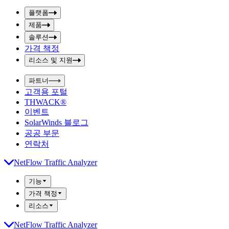
p
m
u
플랫폼
i
t
t
제품
S
S
솔루션
e
e
a
a
가격 책정
r
r
리소스 및 지원
c
c
h
h
b
파트너
o
b
고객용 포털
x
o
THWACK®
x
이벤트
SolarWinds 블로그
공공 부문
연락처
NetFlow Traffic Analyzer
기능
가격 책정
리소스
NetFlow Traffic Analyzer