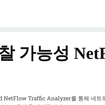
 관찰 가능성 Ne
-Hosted NetFlow Traffic Analyze