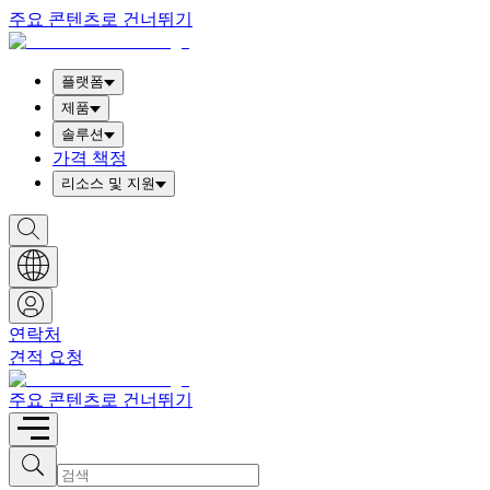
주요 콘텐츠로 건너뛰기
플랫폼
제품
솔루션
가격 책정
리소스 및 지원
S
h
o
w
S
e
a
연락처
r
견적 요청
c
h
b
주요 콘텐츠로 건너뛰기
o
x
I
S
u
n
b