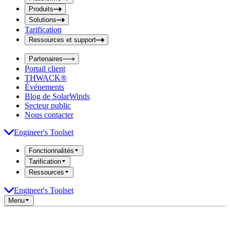
i
t
t
Produits
S
S
Solutions
e
e
Tarification
a
a
r
Ressources et support
r
c
c
h
Partenaires
h
b
Portail client
o
b
THWACK®
x
o
Événements
x
Blog de SolarWinds
Secteur public
Nous contacter
Engineer's Toolset
Fonctionnalités
Tarification
Ressources
Engineer's Toolset
Menu