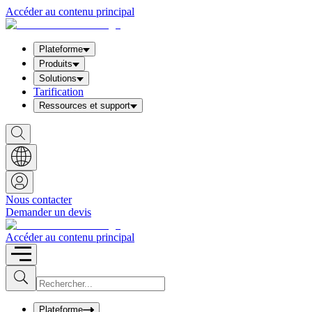
Accéder au contenu principal
Plateforme
Produits
Solutions
Tarification
Ressources et support
S
h
o
w
S
e
a
Nous contacter
r
Demander un devis
c
h
b
Accéder au contenu principal
o
x
I
S
u
n
b
p
m
u
Plateforme