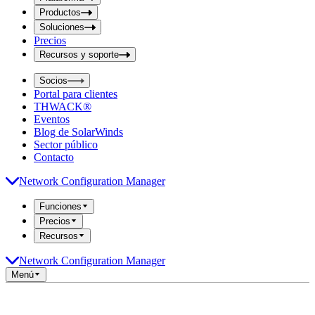
i
t
t
Productos
S
S
Soluciones
e
e
Precios
a
a
r
Recursos y soporte
r
c
c
h
Socios
h
b
Portal para clientes
o
b
THWACK®
x
o
Eventos
x
Blog de SolarWinds
Sector público
Contacto
Network Configuration Manager
Funciones
Precios
Recursos
Network Configuration Manager
Menú