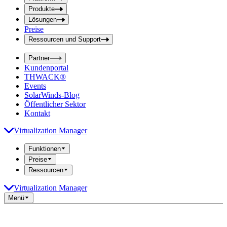
f
f
e
Produkte
e
l
Lösungen
d
l
Preise
a
d
b
Ressourcen und Support
e
s
i
e
Partner
n
n
Kundenportal
d
g
THWACK®
e
a
n
Events
b
SolarWinds-Blog
e
Öffentlicher Sektor
Kontakt
Virtualization Manager
Funktionen
Preise
Ressourcen
Virtualization Manager
Menü