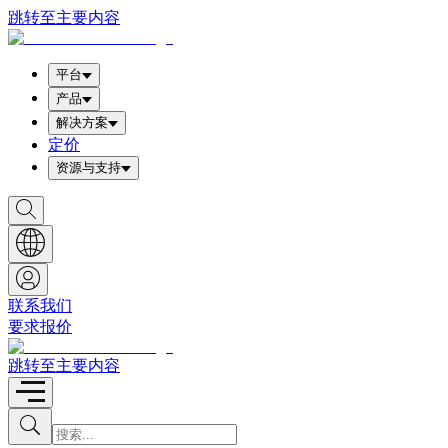
跳转至主要内容
平台
产品
解决方案
定价
资源与支持
S
h
o
w
S
e
a
联系我们
r
要求报价
c
h
b
跳转至主要内容
o
x
I
S
u
n
b