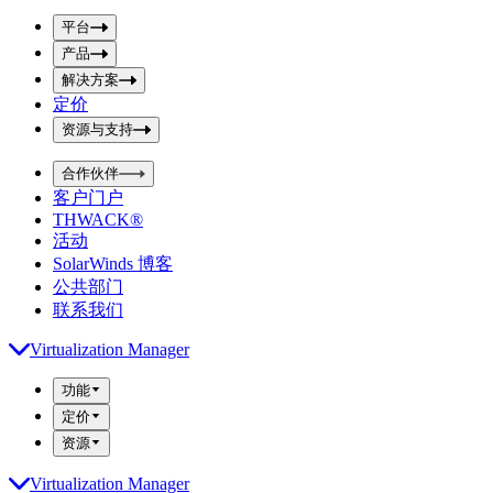
p
m
u
平台
i
t
t
产品
S
S
解决方案
e
e
a
a
定价
r
r
资源与支持
c
c
h
h
b
合作伙伴
o
b
客户门户
x
o
THWACK®
x
活动
SolarWinds 博客
公共部门
联系我们
Virtualization Manager
功能
定价
资源
Virtualization Manager