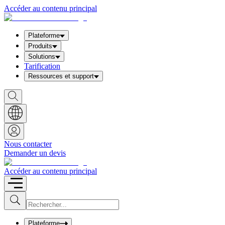
Accéder au contenu principal
Plateforme
Produits
Solutions
Tarification
Ressources et support
S
h
o
w
S
e
a
Nous contacter
r
Demander un devis
c
h
b
Accéder au contenu principal
o
x
I
S
u
n
b
p
m
u
Plateforme