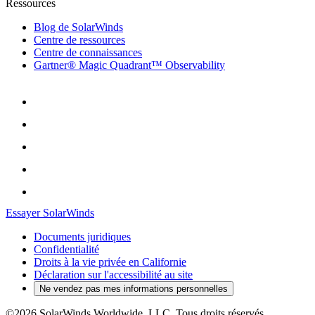
Ressources
Blog de SolarWinds
Centre de ressources
Centre de connaissances
Gartner® Magic Quadrant™ Observability
Essayer SolarWinds
Documents juridiques
Confidentialité
Droits à la vie privée en Californie
Déclaration sur l'accessibilité au site
Ne vendez pas mes informations personnelles
©2026 SolarWinds Worldwide, LLC. Tous droits réservés.