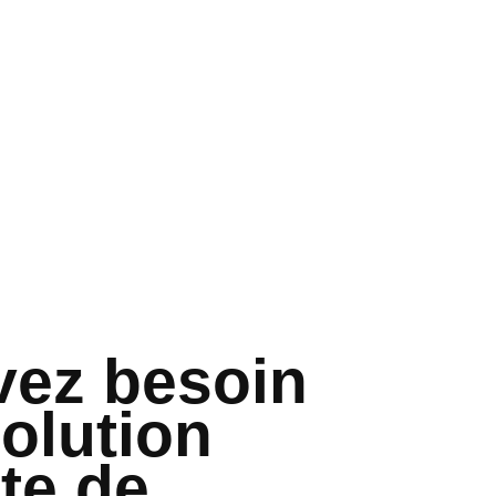
vez besoin
olution
te de