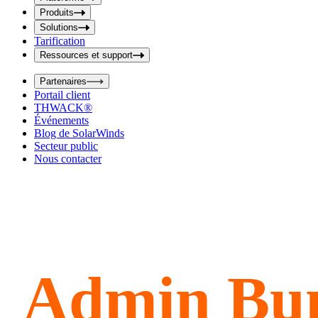
i
t
t
Produits
S
S
Solutions
e
e
Tarification
a
a
r
Ressources et support
r
c
c
h
Partenaires
h
b
Portail client
o
b
THWACK®
x
o
Événements
x
Blog de SolarWinds
Secteur public
Nous contacter
Admin Bu