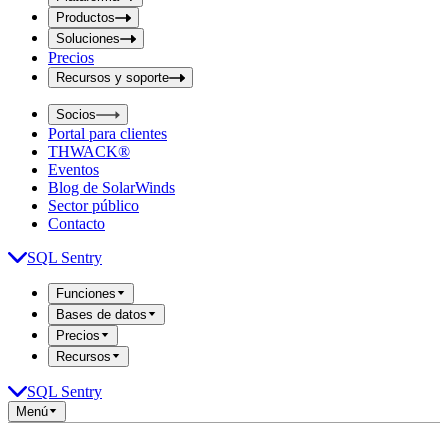
i
t
t
Productos
S
S
Soluciones
e
e
Precios
a
a
r
Recursos y soporte
r
c
c
h
Socios
h
b
Portal para clientes
o
b
THWACK®
x
o
Eventos
x
Blog de SolarWinds
Sector público
Contacto
SQL Sentry
Funciones
Bases de datos
Precios
Recursos
SQL Sentry
Menú