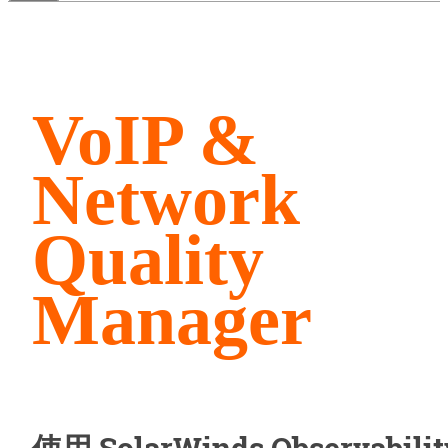
VoIP &
Network
Quality
Manager
使用 SolarWinds Observabilit