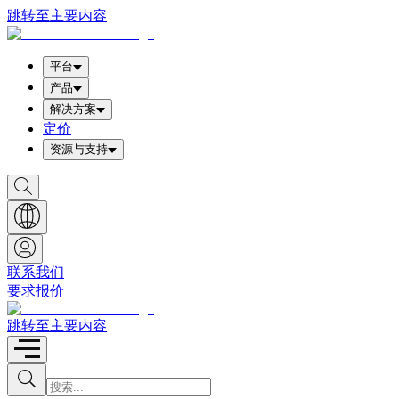
跳转至主要内容
平台
产品
解决方案
定价
资源与支持
S
h
o
w
S
e
a
联系我们
r
要求报价
c
h
b
跳转至主要内容
o
x
I
S
u
n
b