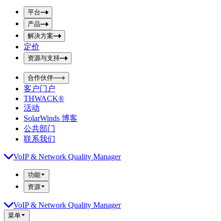
p
m
u
平台
i
t
t
产品
S
S
解决方案
e
e
a
a
定价
r
r
资源与支持
c
c
h
h
b
合作伙伴
o
b
客户门户
x
o
THWACK®
x
活动
SolarWinds 博客
公共部门
联系我们
VoIP & Network Quality Manager
功能
资源
VoIP & Network Quality Manager
菜单