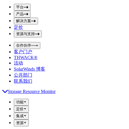
p
m
u
平台
i
t
t
产品
S
S
解决方案
e
e
a
a
定价
r
r
资源与支持
c
c
h
h
b
合作伙伴
o
b
客户门户
x
o
THWACK®
x
活动
SolarWinds 博客
公共部门
联系我们
Storage Resource Monitor
功能
定价
集成
资源