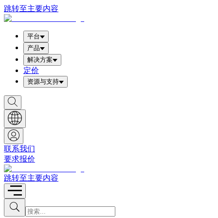
跳转至主要内容
平台
产品
解决方案
定价
资源与支持
S
h
o
w
S
e
a
联系我们
r
要求报价
c
h
b
跳转至主要内容
o
x
I
S
u
n
b