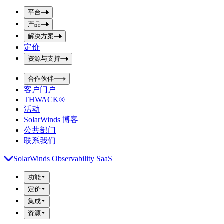
p
m
u
平台
i
t
t
产品
S
S
解决方案
e
e
a
a
定价
r
r
资源与支持
c
c
h
h
b
合作伙伴
o
b
客户门户
x
o
THWACK®
x
活动
SolarWinds 博客
公共部门
联系我们
SolarWinds Observability SaaS
功能
定价
集成
资源