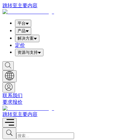
跳转至主要内容
平台
产品
解决方案
定价
资源与支持
S
h
o
w
S
e
a
联系我们
r
要求报价
c
h
b
跳转至主要内容
o
x
I
S
u
n
b